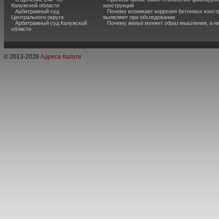
Калужской области
конструкций
Арбитражный суд
Почему возникает коррозия бетонных констр
Центрального округа
выявляют при обследовании
Арбитражный суд Калужской
Почему жильё меняет образ мышления, а н
области
© 2013-
2026
Адреса Калуги