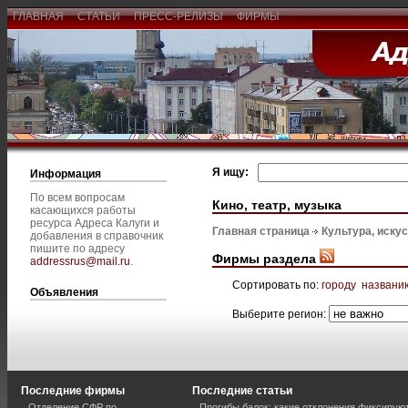
ГЛАВНАЯ
СТАТЬИ
ПРЕСС-РЕЛИЗЫ
ФИРМЫ
Я ищу:
Информация
По всем вопросам
Кино, театр, музыка
касающихся работы
ресурса Адреса Калуги и
Главная страница
Культура, иску
добавления в справочник
пишите по адресу
Фирмы раздела
addressrus@mail.ru
.
Сортировать по:
городу
названи
Объявления
Выберите регион:
Последние фирмы
Последние статьи
Отделение СФР по
Прогибы балок: какие отклонения фиксирую