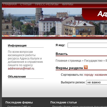
ГЛАВНАЯ
СТАТЬИ
ПРЕСС-РЕЛИЗЫ
ФИРМЫ
Я ищу:
Информация
По всем вопросам
Власть
касающихся работы
ресурса Адреса Калуги и
Главная страница
Государство
добавления в справочник
пишите по адресу
Фирмы раздела
addressrus@mail.ru
.
Сортировать по:
городу
названи
Объявления
Выберите регион:
Последние фирмы
Последние статьи
Отделение СФР по
Прогибы балок: какие отклонения фиксирую