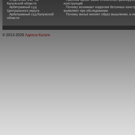
Калужской области
конструкций
Арбитражный суд
Почему возникает коррозия бетонных констр
Центрального округа
выявляют при обследовании
Арбитражный суд Калужской
Почему жильё меняет образ мышления, а н
области
© 2013-
2026
Адреса Калуги