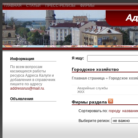
ГЛАВНАЯ
СТАТЬИ
ПРЕСС-РЕЛИЗЫ
ФИРМЫ
Я ищу:
Информация
По всем вопросам
Городское хозяйство
касающихся работы
ресурса Адреса Калуги и
Главная страница
Городское хозя
добавления в справочник
пишите по адресу
addressrus@mail.ru
.
Аварийные службы
ЖКХ
Объявления
Фирмы раздела
Сортировать по:
городу
названи
Выберите регион: