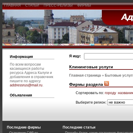
ГЛАВНАЯ
СТАТЬИ
ПРЕСС-РЕЛИЗЫ
ФИРМЫ
Я ищу:
Информация
По всем вопросам
Клининговые услуги
касающихся работы
ресурса Адреса Калуги и
Главная страница
Бытовые услуг
добавления в справочник
пишите по адресу
Фирмы раздела
addressrus@mail.ru
.
Сортировать по:
городу
названи
Объявления
Выберите регион:
Последние фирмы
Последние статьи
Отделение СФР по
Прогибы балок: какие отклонения фиксирую