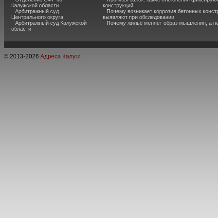
Калужской области
конструкций
Арбитражный суд
Почему возникает коррозия бетонных констр
Центрального округа
выявляют при обследовании
Арбитражный суд Калужской
Почему жильё меняет образ мышления, а н
области
© 2013-
2026
Адреса Калуги