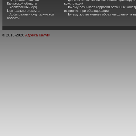
Калужской области
конструкций
Арбитражный суд
Почему возникает коррозия бетонных констр
Центрального округа
выявляют при обследовании
Арбитражный суд Калужской
Почему жильё меняет образ мышления, а н
области
© 2013-
2026
Адреса Калуги