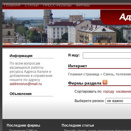
ГЛАВНАЯ
СТАТЬИ
ПРЕСС-РЕЛИЗЫ
ФИРМЫ
Я ищу:
Информация
По всем вопросам
Интернет
касающихся работы
ресурса Адреса Калуги и
Главная страница
Связь, телеком
добавления в справочник
пишите по адресу
Фирмы раздела
addressrus@mail.ru
.
Сортировать по:
городу
названи
Объявления
Выберите регион:
Последние фирмы
Последние статьи
Отделение СФР по
Прогибы балок: какие отклонения фиксирую