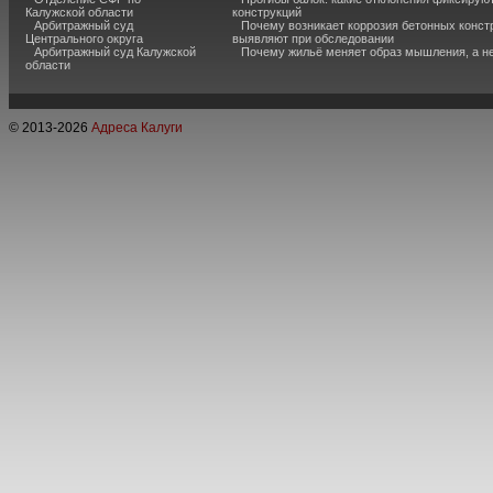
Калужской области
конструкций
Арбитражный суд
Почему возникает коррозия бетонных констр
Центрального округа
выявляют при обследовании
Арбитражный суд Калужской
Почему жильё меняет образ мышления, а н
области
© 2013-
2026
Адреса Калуги