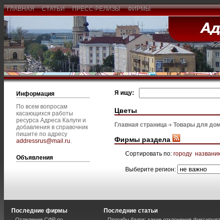
ГЛАВНАЯ
СТАТЬИ
ПРЕСС-РЕЛИЗЫ
ФИРМЫ
Я ищу:
Информация
По всем вопросам
Цветы
касающихся работы
ресурса Адреса Калуги и
Главная страница
Товары для дом
добавления в справочник
пишите по адресу
Фирмы раздела
addressrus@mail.ru
.
Сортировать по:
городу
названи
Объявления
Выберите регион:
Последние фирмы
Последние статьи
Отделение СФР по
Прогибы балок: какие отклонения фиксирую