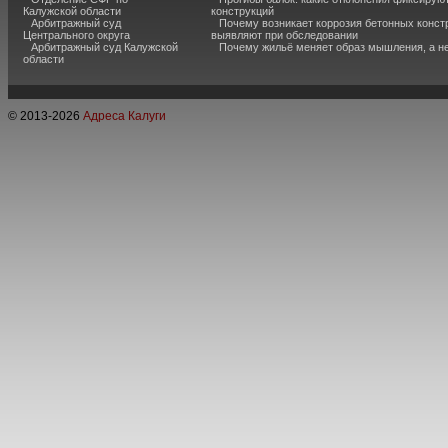
Калужской области
конструкций
Арбитражный суд
Почему возникает коррозия бетонных констр
Центрального округа
выявляют при обследовании
Арбитражный суд Калужской
Почему жильё меняет образ мышления, а н
области
© 2013-
2026
Адреса Калуги