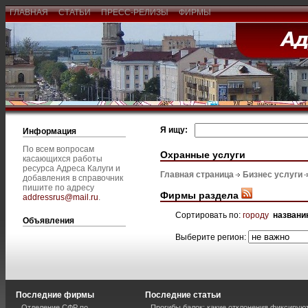
ГЛАВНАЯ
СТАТЬИ
ПРЕСС-РЕЛИЗЫ
ФИРМЫ
Я ищу:
Информация
По всем вопросам
Охранные услуги
касающихся работы
ресурса Адреса Калуги и
Главная страница
Бизнес услуги
добавления в справочник
пишите по адресу
Фирмы раздела
addressrus@mail.ru
.
Сортировать по:
городу
названи
Объявления
Выберите регион:
Последние фирмы
Последние статьи
Отделение СФР по
Прогибы балок: какие отклонения фиксирую