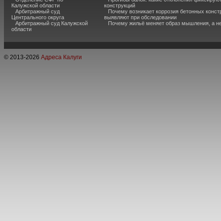
Калужской области
конструкций
Арбитражный суд
Почему возникает коррозия бетонных констр
Центрального округа
выявляют при обследовании
Арбитражный суд Калужской
Почему жильё меняет образ мышления, а н
области
© 2013-
2026
Адреса Калуги