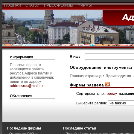
ГЛАВНАЯ
СТАТЬИ
ПРЕСС-РЕЛИЗЫ
ФИРМЫ
Я ищу:
Информация
По всем вопросам
Оборудование, инструменты
касающихся работы
ресурса Адреса Калуги и
Главная страница
Производство
добавления в справочник
пишите по адресу
Фирмы раздела
addressrus@mail.ru
.
Сортировать по:
городу
названи
Объявления
Выберите регион:
Последние фирмы
Последние статьи
Отделение СФР по
Прогибы балок: какие отклонения фиксирую